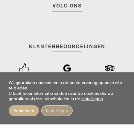
VOLG ONS
KLANTENBEOORDELINGEN
Wij gebruiken cookies om u de beste ervaring op onze site
te bieden.
DÉFILEZ HORIZONTALEMENT
Discutez avec nous
U kunt meer informatie vinden over de cookies die we
gebruiken of deze uitschakelen in de
instellingen
.
Aannemen
Instellingen
BOEK UW VERBLIJF
RIOCLAR
GEEKTONIC
PRIVACYBELEID
FAQ
ALGEMENE
©2026
VIA
-
-
-
VERKOOPVOORWAARDEN
ANNULERINGSVERZEKERING
-