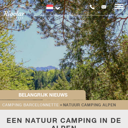
BELANGRIJK NIEUWS
»
CAMPING BARCELONNETTE
NATUUR CAMPING ALPEN
NIEU
ZWEMBAD EN
Volle
EEN NATUUR CAMPING IN DE
RESTAURANT
sanit
visual
GEOPEND