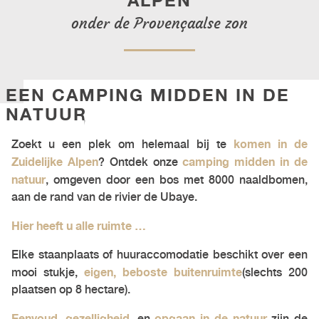
ALPEN
OM 
onder de Provençaalse zon
EEN CAMPING MIDDEN IN DE
NATUUR
komen in de
Zoekt u een plek om helemaal bij te
Zuidelijke Alpen
camping midden in de
? Ontdek onze
natuur
, omgeven door een bos met 8000 naaldbomen,
aan de rand van de rivier de Ubaye.
Hier heeft u alle ruimte …
Elke staanplaats of huuraccomodatie beschikt over een
eigen, beboste buitenruimte
mooi stukje,
(slechts 200
plaatsen op 8 hectare).
Eenvoud
gezelligheid
opgaan in de natuur
,
, en
zijn de