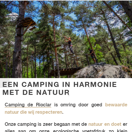
EEN CAMPING IN HARMONIE
MET DE NATUUR
bewaarde
Camping de Rioclar
is omring door goed
natuur die wij respecteren
.
natuur en doet
Onze camping is zeer begaan met de
er
alles aan om onze ecologische voetafdruk zo klein