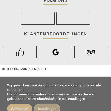
VOLG ONS
KLANTENBEOORDELINGEN
DÉFILEZ HORIZONTALEMENT
Wij gebruiken cookies om u de beste ervaring op onze site
te bieden.
Discutez avec nous
U kunt meer informatie vinden over de cookies die we
gebruiken of deze uitschakelen in de
instellingen
.
RIOCLAR
GEEKTONIC
PRIVACYBELEID
FAQ
ALGEMENE
©2026
VIA
-
-
-
VERKOOPVOORWAARDEN
ANNULERINGSVERZEKERING
-
Aannemen
Instellingen