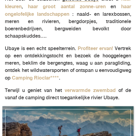
kleuren
haar groot aantal zonne-uren
haar
,
en
ongelofelijke landschappen
: naald- en larexbossen,
meren en rivieren, bergdorpjes, traditionele
boerenbedrijven, bergweiden bevolkt door
schaapskuddes….
Profiteer ervan!
Ubaye is een echt speelterrein.
Vertrek
op een ontdekkingstocht en bezoek de hooggelegen
meren, beklim de bergengtes, waag u aan paragliding,
ontdek het wildwatersporten of ontspan u eenvoudigweg
Camping Rioclar****
op
.
verwarmde zwembad
Terwijl u geniet van het
of de
vanaf de camping direct toegankelijke rivier Ubaye.