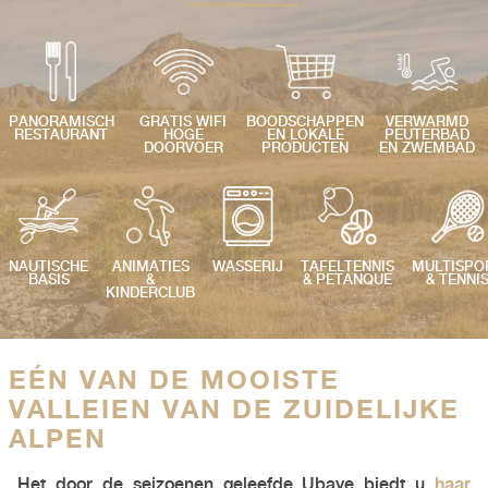
PANORAMISCH
GRATIS WIFI
BOODSCHAPPEN
VERWARMD
RESTAURANT
HOGE
EN LOKALE
PEUTERBAD
DOORVOER
PRODUCTEN
EN ZWEMBAD
NAUTISCHE
ANIMATIES
WASSERIJ
TAFELTENNIS
MULTISPO
BASIS
&
& PETANQUE
& TENNI
KINDERCLUB
EÉN VAN DE MOOISTE
VALLEIEN VAN DE ZUIDELIJKE
ALPEN
haar
Het door de seizoenen
geleefde Ubaye
biedt u