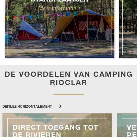
DE VOORDELEN VAN CAMPING
RIOCLAR
DÉFILEZ HORIZONTALEMENT
DIRECT TOEGANG TOT
V
DE RIVIEREN
PE