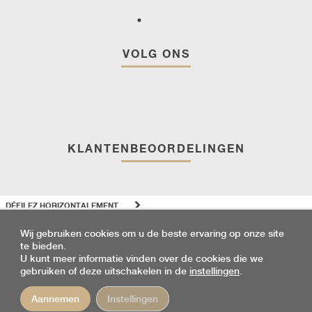
VOLG ONS
KLANTENBEOORDELINGEN
DÉFILEZ HORIZONTALEMENT
Wij gebruiken cookies om u de beste ervaring op onze site
te bieden.
Discutez avec nous
U kunt meer informatie vinden over de cookies die we
gebruiken of deze uitschakelen in de
instellingen
.
RIOCLAR
GEEKTONIC
PRIVACYBELEID
FAQ
ALGEMENE
Aannemen
Instellingen
©2026
VIA
-
-
-
VERKOOPVOORWAARDEN
ANNULERINGSVERZEKERING
-