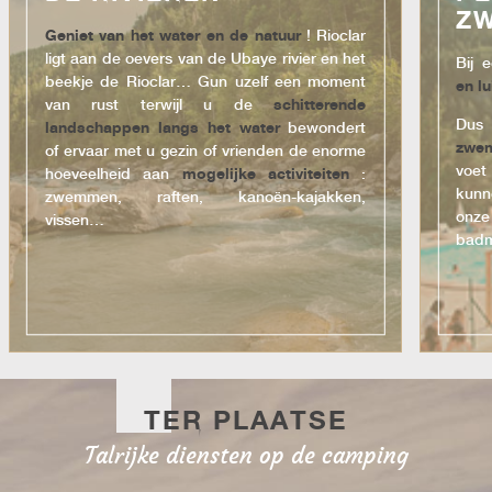
Z
Geniet van het water en de natuur
! Rioclar
ligt aan de oevers van de Ubaye rivier en het
Bij 
beekje de Rioclar… Gun uzelf een moment
en lu
van rust terwijl u de
schitterende
Dus
landschappen langs het water
bewondert
zwe
of ervaar met u gezin of vrienden de enorme
voet
hoeveelheid aan
mogelijke activiteiten
:
kunn
zwemmen, raften, kanoën-kajakken,
on
vissen…
badm
TER PLAATSE
Talrijke diensten op de camping